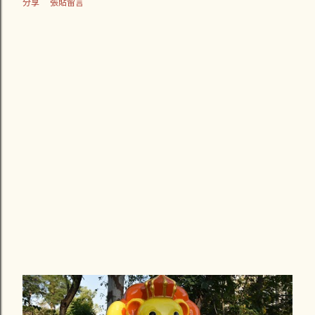
分享
張貼留言
警打了通電話給交通隊的同僚，交通隊的警察 （ 接電話的那
位 ） 口氣不好地說不要把他們當成討債集團！而我還是說要
報案，他們就派一位警察來記錄我的筆錄和到現場畫沒了現場
的現場圖。這是我第一次坐上警車，負責處理的警察對我抱怨
民眾的態度不佳，導致開車的那位警察為了維持他自身的尊
嚴，而不向民眾開罰單，也就是說他不太想為了開罰單遭遇違
法民眾的輕蔑態度。反正這位警察有沒有取締交通違規，薪水
也不會因此額外增加。 星期一時，打電話給1188-DK號車的駕
駛，對方死都不接電話，傳了四封簡訊也沒回應！星期二晚上
十點多那位承辦警員居然打電話問我說連絡的如何？嚇我一跳
勒！警察就說驗傷單準備好就掛電話，大概是可以告對方過失
傷害。我來不及問那接下來要怎麼辦。心情鬱悶的我跑去找讀
法律系的學妹，他說發生車禍拍照前一定不能移動車輛，不然
警察沒...