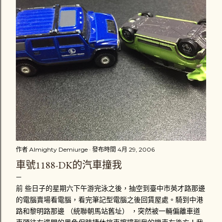
作者
Almighty Demiurge
發布時間
4月 29, 2006
車號1188-DK的汽車撞我
前 些日子的星期六下午游完泳之後，抽空到臺中市英才路那邊
的電腦賣場看電腦，看完筆記型電腦之後回賃屋處。騎到中港
路和黎明路那邊 （統聯朝馬站舊址） ，突然被一輛偏離車道