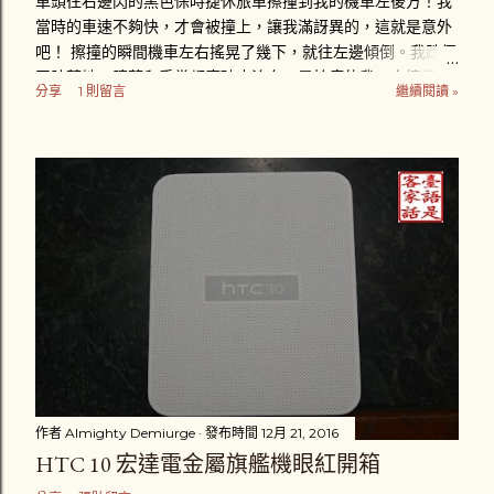
車頭往右邊閃的黑色保時捷休旅車擦撞到我的機車左後方！我
當時的車速不夠快，才會被撞上，讓我滿訝異的，這就是意外
吧！ 擦撞的瞬間機車左右搖晃了幾下，就往左邊傾倒。我跌個
四肢著地，膝蓋和手掌都磨破皮流血，最怕痛的我一次擦傷好
分享
1 則留言
繼續閱讀 »
幾個部位，真是給我「賺到」了。趴在地上後，忍著疼痛立刻
把車扶起來，擦撞到我的汽車男性駕駛繼續往前開了十幾公尺
之後，才把車停下來，可能是副駕駛座他的家人提醒他停下
來，避免演變成肇事逃逸。那位男駕駛「很好心」的把我的機
車牽離原位。一輛計程車也停在一旁，一場三角關係就此展
開。 車牌1188-DK的駕駛推托是為了閃避計程車才會擦撞到
我，而計程車司機則說根本不關他的事，接著就說不然就叫警
察來處理。黑色保時捷休旅車駕駛卻說不用叫警察，他會負責
賠償我的損失，很主動地留下英文姓YUAN和行動電話號碼，
以及掏出一張千元鈔票，「體貼」地叫我去看醫生，並說星期
一在打電話和他聯絡。而我則是心裡在猶豫到底要不要報警處
理，因為覺得這場意外對我來說不是很嚴重 （不嚴重？ 一雙
新臺幣三千多元的耐吉慢跑鞋破損一隻、機車車頭左邊車殼受
損 ） 。我拿了一千元傻傻地自己忍著傷痛騎車看醫生。那兩
作者
Almighty Demiurge
發布時間
12月 21, 2016
位駕駛應該也立刻解散吧。 心裡一直認為沒報案怪怪的我，到
HTC 10 宏達電金屬旗艦機眼紅開箱
了當天晚上就拉同學陪我去西屯派出所補報案。入口處值班員