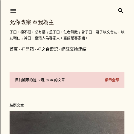
跳到主要內容
允你改宗 奉我為主
子曰：德不孤，必有鄰；孟子曰：仁者無敵；曾子曰：君子以文會友，以
友輔仁；神曰：臺灣人為客家人，臺語是客家話。
首頁
神開箱
神之食遊記
網誌交換連結
目前顯示的是 12月, 2016的文章
顯示全部
發
表
精選文章
文
章