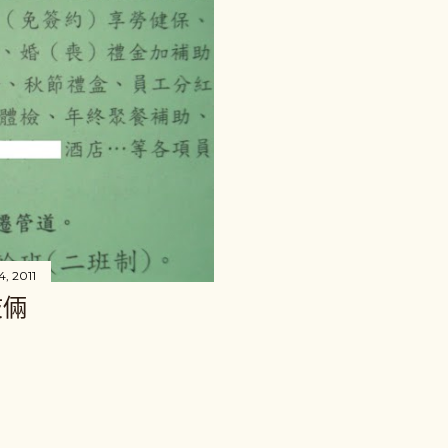
英文姓YUAN和行動電話
「體貼」地叫我去看醫生
而我則是心裡在猶豫到底
外對我來說不是很嚴重 （
吉慢跑鞋破損一隻、機車車
元傻傻地自己忍著傷痛騎
解散吧。 心裡一直認為沒
同學陪我去西屯派出所補
給交通隊的同僚，交通隊的警
好地說不要把他們當成討
, 2011
就派一位警察來記錄我的
伎倆
圖。這是我第一次坐上警
的態度不佳，導致開車的
而不向民眾開罰單，也就
民眾的輕蔑態度。反正這
也不會因此額外增加。 星期
駕駛，對方死都不接電話