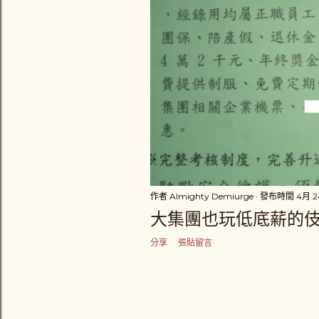
作者
Almighty Demiurge
發布時間
4月 24
大集團也玩低底薪的
分享
張貼留言