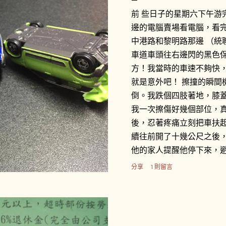
前 些日子的星期六下午游
邊的電腦賣場看電腦，看
中港路和黎明路那邊 （統
車道車頭往右邊閃的黑色
方！我當時的車速不夠快
就是意外吧！ 擦撞的瞬間
倒。我跌個四肢著地，膝
我一次擦傷好幾個部位，
後，忍著疼痛立刻把車扶
續往前開了十幾公尺之後
他的家人提醒他停下來，
「很好心」的把我的機車
分享
1 則留言
旁，一場三角關係就此展開。
了閃避計程車才會擦撞到
的事，接著就說不然就叫
駛卻說不用叫警察，他會