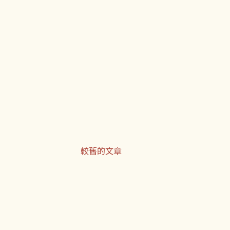
居然打電話問我說連絡的如何？嚇
單準備好就掛電話，大概是可以告
問那接下來要怎麼辦。心情鬱悶的
，他說發生車禍拍照前一定不能移
較舊的文章