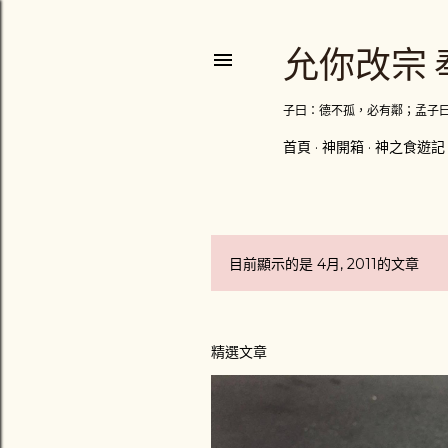
允你改宗 
子曰：德不孤，必有鄰；孟子
首頁
神開箱
神之食遊記
目前顯示的是 4月, 2011的文章
發
表
精選文章
文
章