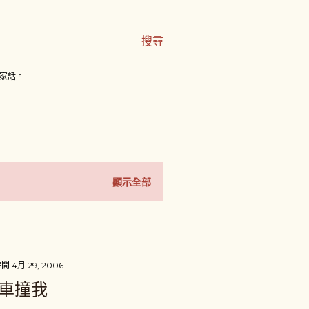
搜尋
家話。
顯示全部
時間
4月 29, 2006
汽車撞我