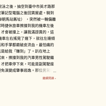
完泳之後，抽空到臺中市英才路那
完筆記型電腦之後回賃屋處。騎到
聯朝馬站舊址） ，突然被一輛偏離
保時捷休旅車擦撞到我的機車左後
，才會被撞上，讓我滿訝異的，這
機車左右搖晃了幾下，就往左邊傾
蓋和手掌都磨破皮流血，最怕痛的
真是給我「賺到」了。趴在地上
起來，擦撞到我的汽車男性駕駛繼
，才把車停下來，可能是副駕駛座
避免演變成肇事逃逸。那位男駕駛
牽離原位。一輛計程車也停在一
繼續閱讀 »
 車牌1188-DK的駕駛推托是為
我，而計程車司機則說根本不關他
警察來處理。黑色保時捷休旅車駕
負責賠償我的損失，很主動地留下