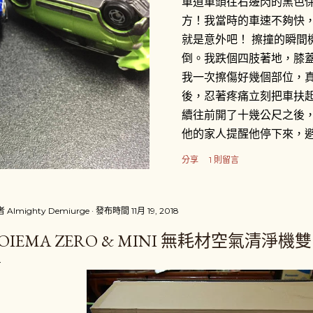
車道車頭往右邊閃的黑色
方！我當時的車速不夠快
就是意外吧！ 擦撞的瞬間
倒。我跌個四肢著地，膝
我一次擦傷好幾個部位，
後，忍著疼痛立刻把車扶
續往前開了十幾公尺之後
他的家人提醒他停下來，
「很好心」的把我的機車
分享
1 則留言
旁，一場三角關係就此展開。
了閃避計程車才會擦撞到
的事，接著就說不然就叫
者
Almighty Demiurge
發布時間
11月 19, 2018
駛卻說不用叫警察，他會
POIEMA ZERO & MINI 無耗材空氣清淨機
英文姓YUAN和行動電話
「體貼」地叫我去看醫生
而我則是心裡在猶豫到底
外對我來說不是很嚴重 （