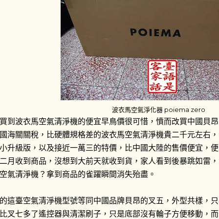
吉慢跑鞋破損一隻、機車車
元傻傻地自己忍著傷痛騎
解散吧。 心裡一直認為沒
同學陪我去西屯派出所補
給交通隊的同僚，交通隊的警
好地說不要把他們當成討
就派一位警察來記錄我的
圖。這是我第一次坐上警
波衣馬空氣淨化器 poiema zero
的態度不佳，導致開車的
買到波衣馬空氣清淨機的便宜早鳥價很可惜，憤而改買中國貝昂
而不向民眾開罰單，也就
國海關關稅，比硬體規格差的波衣馬空氣清淨機貴二千元左右，
民眾的輕蔑態度。反正這
小升級版，以及接近一萬三的特價，比中國大陸的售價便宜，便
也不會因此額外增加。 星期
二月收到商品，沒想到大前天就收到貨，家人看到後暴跳如雷，
駕駛，對方死都不接電話
空氣清淨機？拿到商品的雀躍瞬間消失殆盡。
晚上十點多那位承辦警員
我一跳勒！警察就說驗傷
的這臺空氣清淨機型號等同中國品牌貝昂的叉五，外型共樣，只
對方過失傷害。我來不及
比叉七多了遙控器與清潔刷子，只是底部沒有輪子方便移動，而
我跑去找讀法律系的學妹