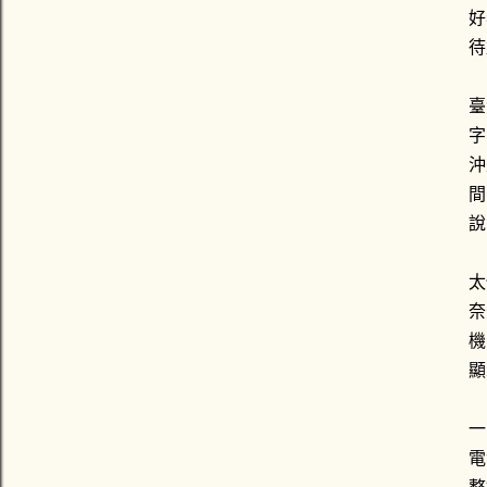
好
待
臺
字
沖
間
說
太
奈
機
顯
一
電