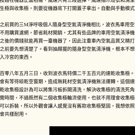
按鈕在機器正面右邊，風速只有三段選擇，風速指示燈號和清潔
生極與收集極，則要從機器底下打開蓋子拿出。自動與手動模式
之前買的三M淨呼吸個人隨身型空氣清淨機相比，波衣馬車用空
不用購買濾網，節省耗材開銷，尤其有些品牌的車用空氣清淨機
之後的價錢就能再買一臺機器了，因此注重車內空氣品質又精打
之前要先想清楚了。看到抽屜擺的隨身型空氣清淨機，根本不想
入冷宮的東西。
百零八年五月三日，收到波衣馬特價二千五百元的速乾收集極。
會有等待晾乾空窗期，造成無耗材空氣清淨機無法運轉，這個速
乾收集極設計為可以將集污板拆開清洗，解決收集極的清洗死角
需時間，不過既然有二個收集極輪流使用，也就不用理會收集極
可以拆裝，所以外觀會讓人感覺沒有舊款收集極堅固，我想依照
會共樣耐用。