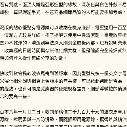
看有質感。面頂大概是弧形造型的緣故，深灰色與白色外殼不易
動車輛，不然警察沒...
加強，算是瑕瑜爭光，在意商品細節品質的人可能要多加考慮。
灣版的貼心優點有電源線可以收納在機身底部，電壓適用一百至
，清潔方式較為詳細，多了提醒要使用中性清潔劑，畢竟收集極
是沖不乾淨的，清潔刷無法深入刷到金屬板內部。也有說明奈米
，收集極的日曬時間與奈米催化網共樣，但是確認完全乾燥就無
明如何登入操作無線分享的功能。
快收到貨會擔心波衣馬寄到舊版本，因為型號只多一個英文字母
米催化網外觀與網頁上舊版本的無共樣，可以藉此判斷是否為一
的緣故，也有可能是感應器的硬體規格差異，細懸浮微粒的偵測
示的要高一些。
百零八年一月廿二日，收到預購價二千九百九十元的波衣馬車用
源線、說明書與一片防滑墊，而隨插即用電源線、擴香片與精油