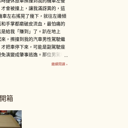
保時捷休旅車擦撞到我的機車左後
，才會被撞上，讓我滿訝異的，這
機車左右搖晃了幾下，就往左邊傾
蓋和手掌都磨破皮流血，最怕痛的
真是給我「賺到」了。趴在地上
起來，擦撞到我的汽車男性駕駛繼
，才把車停下來，可能是副駕駛座
避免演變成肇事逃逸。那位男駕駛
牽離原位。一輛計程車也停在一
繼續閱讀 »
 車牌1188-DK的駕駛推托是為
我，而計程車司機則說根本不關他
警察來處理。黑色保時捷休旅車駕
負責賠償我的損失，很主動地留下
雙開箱
號碼，以及掏出一張千元鈔票，
，並說星期一在打電話和他聯絡。
要不要報警處理，因為覺得這場意
不嚴重？ 一雙新臺幣三千多元的耐