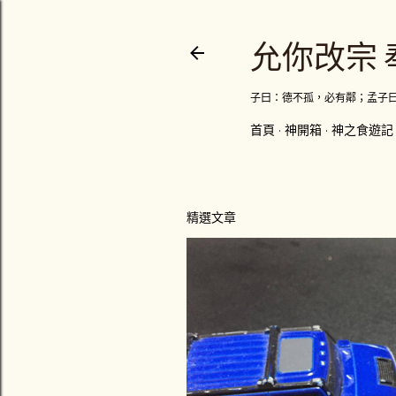
允你改宗 
子曰：德不孤，必有鄰；孟子
首頁
神開箱
神之食遊記
精選文章