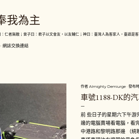
跳到主要內容
奉我為主
曰：仁者無敵；曾子曰：君子以文會友，以友輔仁；神曰：臺灣人為客家人，臺語是客
網誌交換連結
作者
Almighty Demiurge
發布
車號1188-DK的
前 些日子的星期六下午游
邊的電腦賣場看電腦，看
中港路和黎明路那邊 （統