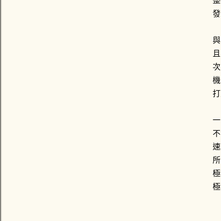
整
發
與
且
次
機
打
一
不
速
所
極
極