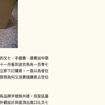
頭左邊車殼受損 ） 。我拿了一千
車看醫生。那兩位駕駛應該也立刻
報案怪怪的我，到了當天晚上就拉
報案。入口處值班員警打了通電話
察 （ 接電話的那位 ） 口氣不
債集團！而我還是說要報案，他們
筆錄和到現場畫沒了現場的現場
車，負責處理的警察對我抱怨民眾
那位警察為了維持他自身的尊嚴，
的叉七，手續費、運費加中華
是說他不太想為了開罰單遭遇違法
十一月看到波衣馬有一百零七
位警察有沒有取締交通違規，薪水
立即下訂購買。一直以為會在
一時，打電話給1188-DK號車的
質問為何又浪費錢購買占空位
，傳了四封簡訊也沒回應！星期二
居然打電話問我說連絡的如何？嚇
單準備好就掛電話，大概是可以告
有品牌字樣無共樣。但是這臺
問那接下來要怎麼辦。心情鬱悶的
外觀設計與面頂出風口比叉七
，他說發生車禍拍照前一定不能移