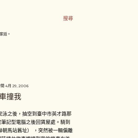
搜尋
家話。
時間
4月 29, 2006
汽車撞我
完泳之後，抽空到臺中市英才路那
完筆記型電腦之後回賃屋處。騎到
聯朝馬站舊址） ，突然被一輛偏離