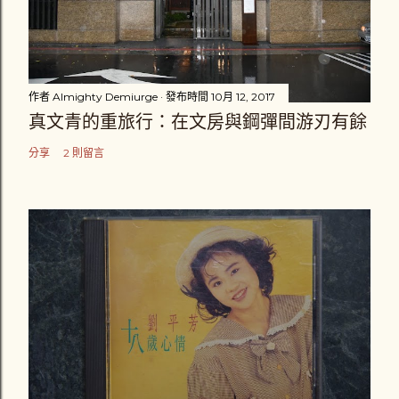
作者
Almighty Demiurge
發布時間
10月 12, 2017
真文青的重旅行：在文房與鋼彈間游刃有餘
分享
2 則留言