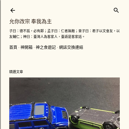
跳到主要內容
允你改宗 奉我為主
子曰：德不孤，必有鄰；孟子曰：仁者無敵；曾子曰：君子以文會友，以
友輔仁；神曰：臺灣人為客家人，臺語是客家話。
首頁
神開箱
神之食遊記
網誌交換連結
精選文章