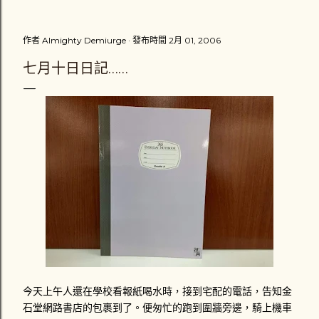
把車扶起來，擦撞到我的汽車男性駕駛繼續往前開了十幾公尺
之後，才把車停下來，可能是副駕駛座他的家人提醒他停下
作者
Almighty Demiurge
發布時間
2月 01, 2006
來，避免演變成肇事逃逸。那位男駕駛「很好心」的把我的機
車牽離原位。一輛計程車也停在一旁，一場三角關係就此展
七月十日日記……
開。 車牌1188-DK的駕駛推托是為了閃避計程車才會擦撞到
我，而計程車司機則說根本不關他的事，接著就說不然就叫警
察來處理。黑色保時捷休旅車駕駛卻說不用叫警察，他會負責
賠償我的損失，很主動地留下英文姓YUAN和行動電話號碼，
以及掏出一張千元鈔票，「體貼」地叫我去看醫生，並說星期
一在打電話和他聯絡。而我則是心裡在猶豫到底要不要報警處
理，因為覺得這場意外對我來說不是很嚴重 （不嚴重？ 一雙
新臺幣三千多元的耐吉慢跑鞋破損一隻、機車車頭左邊車殼受
損 ） 。我拿了一千元傻傻地自己忍著傷痛騎車看醫生。那兩
位駕駛應該也立刻解散吧。 心裡一直認為沒報案怪怪的我，到
了當天晚上就拉同學陪我去西屯派出所補報案。入口處值班員
警打了通電話給交通隊的同僚，交通隊的警察 （ 接電話的那
位 ） 口氣不好地說不要把他們當成討債集團！而我還是說要
報案，他們就派一位警察來記錄我的筆錄和到現場畫沒了現場
今
天上午人還在學校看報紙喝水時，接到宅配的電話，告知金
的現場圖。這是我第一次坐上警車，負責處理的警察對我抱怨
石堂網路書店的包裹到了。便匆忙的跑到圍牆旁邊，騎上機車