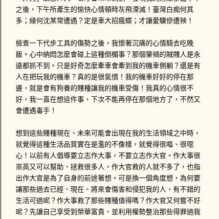
之後，下午所產生的愉快心情頓時灰飛湮滅！臺灣白痴何其
多；緣何沈某常遭遇？定是車大招瘋蝶；才讓愛驥慘遭殃！
檢查一下代步工具的傷勢之後，我懷著沉痛的心情騎去吃晚
飯。心中納悶怎麼會碰上這種倒楣事？那個肇禍的賊賤人是永
遠都抓不到。只是好奇怎麼牽車會牽到我的機車側躺？還是有
人在把玩我的機車？真的是很氣憤！我的機車好好的停在那
邊，就是會有狗養的賤種讓我的機車受傷！我真的心情很不
好，我一直在想這件事，下次不能再停在那個地方了，不然又
會遭遇毒手！
想到這些賤種現在、未來可能會出現在我的生活領域之中時，
就覺得這種生活品質實在是濫的不像樣，就覺得很嘔、很噁
心！以前有人倡導要立志作大事，不要立志作大官。作大事很
崇高又可以幫助、拯救很多人，作大官救的人就不多了，也指
出作大官是為了自身的前途著想。可是換一個角度想，為何要
讓那些過去已經、現在、將來會傷害和侵犯我的人，有不錯的
生活可過呢？作大事救了那些賤種值得嗎？作大官又何嘗不好
呢？先讓自己享受到榮華富貴，並利用權勢整治那些得罪過我