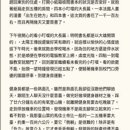
民眾的態度不佳，導致開車的那位警察為了維持他自身的尊
趕回東別的住處。打開小紙箱檢閱書本的狀況是否安好。就抱
嚴，而不向民眾開罰單，也就是說他不太想為了開罰單遭遇違
著紙箱走到五樓的房間，四本小叮噹的大長篇、一本法國人畫
法民眾的輕蔑態度。反正這位警察有沒有取締交通違規，薪水
的漫畫「出生在她方」和四本書。這次買的書花了一千一百左
也不會因此額外增加。 星期一時，打電話給1188-DK號車的駕
右。而且再隔幾天又要買書了。
駛，對方死都不接電話，傳了四封簡訊也沒回應！星期二晚上
十點多那位承辦警員居然打電話問我說連絡的如何？嚇我一跳
下午很開心的看小叮噹的大長篇﹝明明書名都是以大雄開頭
勒！警察就說驗傷單準備好就掛電話，大概是可以告對方過失
的﹞，太陽王傳說還蠻好笑有趣的，就這樣以愉快的心情度過
傷害。我來不及問那接下來要怎麼辦。心情鬱悶的我跑去找讀
這下午時光。後來就跑去學校喝水，因為住的地方還是停水狀
法律系的學妹，他說發生車禍拍照前一定不能移動車輛，不然
態，於是順便在學校的電腦教室上網，虛度光陰。四點一到電
警察沒...
腦教室就關門了，回到寢室繼續看未看完的小叮噹。看的欲罷
不能，抬頭一望時鐘發現已經五點了，便騎著機車到校門口旁
邊的圍牆停車，到健身房運動。
健身房都是一些熟面孔，雖然是熟面孔我卻從沒跟他們聊過
天，跟陌生人聊天沒什麼意義。做完好幾項健身器材之後，踩
了廿六分鐘左右的有氧登山機，就離開健身房要去吃晚飯了。
走到停放機車的位置時，發現機車不是兩支腳架立起來的，一
看不對勁。我那臺山葉的馬佳士帝比一般的一二五機車要大
臺，約重一百卅六公斤，要它「側躺」是很難的！除非是有
「外力」故意介入，它才會乖乖側躺。發現我的財產慘遭不幸