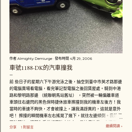
作者
Almighty Demiurge
發布時間
4月 29, 2006
車號1188-DK的汽車撞我
前 些日子的星期六下午游完泳之後，抽空到臺中市英才路那邊
的電腦賣場看電腦，看完筆記型電腦之後回賃屋處。騎到中港
路和黎明路那邊 （統聯朝馬站舊址） ，突然被一輛偏離車道
車頭往右邊閃的黑色保時捷休旅車擦撞到我的機車左後方！我
當時的車速不夠快，才會被撞上，讓我滿訝異的，這就是意外
吧！ 擦撞的瞬間機車左右搖晃了幾下，就往左邊傾倒。我跌個
四肢著地，膝蓋和手掌都磨破皮流血，最怕痛的我一次擦傷好
繼續閱讀 »
分享
1 則留言
幾個部位，真是給我「賺到」了。趴在地上後，忍著疼痛立刻