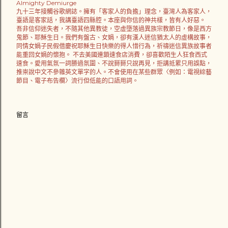
Almighty Demiurge
九十三年接觸谷歌網誌。擁有「客家人的負擔」理念，臺灣人為客家人，
臺語是客家話，我講臺語四縣腔。本座與你信的神共樣，皆有人好惡。
吾非信仰迷失者，不隨其他異教徒，空虛墮落過異族宗教節日，像是西方
鬼節、耶穌生日。我們有盤古、女媧，卻有漢人迷信猶太人的虛構故事，
同情女媧子民假借慶祝耶穌生日快樂的得人惜行為，祈禱迷信異族故事者
能重回女媧的懷抱。 不去美國連鎖速食店消費，卻喜歡陌生人狂食西式
速食。愛用氣氛一詞勝過氛圍、不說掰掰只說再見，拒講抵累只用誤點，
推崇說中文不參雜英文單字的人。不會使用在某些群眾〈例如：電視綜藝
節目、電子布告欄〉流行但低能的口語用詞。
留言