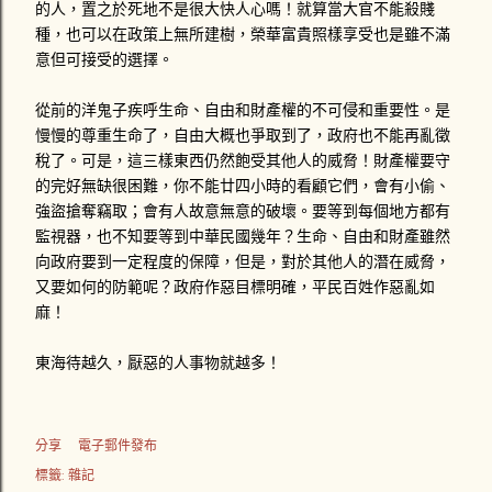
的人，置之於死地不是很大快人心嗎！就算當大官不能殺賤
種，也可以在政策上無所建樹，榮華富貴照樣享受也是雖不滿
意但可接受的選擇。
從前的洋鬼子疾呼生命、自由和財產權的不可侵和重要性。是
慢慢的尊重生命了，自由大概也爭取到了，政府也不能再亂徵
稅了。可是，這三樣東西仍然飽受其他人的威脅！財產權要守
的完好無缺很困難，你不能廿四小時的看顧它們，會有小偷、
強盜搶奪竊取；會有人故意無意的破壞。要等到每個地方都有
監視器，也不知要等到中華民國幾年？生命、自由和財產雖然
向政府要到一定程度的保障，但是，對於其他人的潛在威脅，
又要如何的防範呢？政府作惡目標明確，平民百姓作惡亂如
麻！
東海待越久，厭惡的人事物就越多！
分享
電子郵件發布
標籤:
雜記