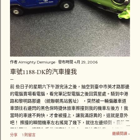
作者
Almighty Demiurge
發布時間
4月 29, 2006
車號1188-DK的汽車撞我
前 些日子的星期六下午游完泳之後，抽空到臺中市英才路那邊
的電腦賣場看電腦，看完筆記型電腦之後回賃屋處。騎到中港
路和黎明路那邊 （統聯朝馬站舊址） ，突然被一輛偏離車道
車頭往右邊閃的黑色保時捷休旅車擦撞到我的機車左後方！我
當時的車速不夠快，才會被撞上，讓我滿訝異的，這就是意外
吧！ 擦撞的瞬間機車左右搖晃了幾下，就往左邊傾倒。我跌個
四肢著地，膝蓋和手掌都磨破皮流血，最怕痛的我一次擦傷好
繼續閱讀 »
分享
1 則留言
幾個部位，真是給我「賺到」了。趴在地上後，忍著疼痛立刻