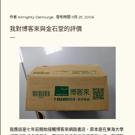
把車扶起來，擦撞到我的汽車男性駕駛繼續往前開了十幾公尺
之後，才把車停下來，可能是副駕駛座他的家人提醒他停下
作者
Almighty Demiurge
發布時間
11月 29, 2006
來，避免演變成肇事逃逸。那位男駕駛「很好心」的把我的機
車牽離原位。一輛計程車也停在一旁，一場三角關係就此展
我對博客來與金石堂的評價
開。 車牌1188-DK的駕駛推托是為了閃避計程車才會擦撞到
我，而計程車司機則說根本不關他的事，接著就說不然就叫警
察來處理。黑色保時捷休旅車駕駛卻說不用叫警察，他會負責
賠償我的損失，很主動地留下英文姓YUAN和行動電話號碼，
以及掏出一張千元鈔票，「體貼」地叫我去看醫生，並說星期
一在打電話和他聯絡。而我則是心裡在猶豫到底要不要報警處
理，因為覺得這場意外對我來說不是很嚴重 （不嚴重？ 一雙
新臺幣三千多元的耐吉慢跑鞋破損一隻、機車車頭左邊車殼受
損 ） 。我拿了一千元傻傻地自己忍著傷痛騎車看醫生。那兩
位駕駛應該也立刻解散吧。 心裡一直認為沒報案怪怪的我，到
了當天晚上就拉同學陪我去西屯派出所補報案。入口處值班員
警打了通電話給交通隊的同僚，交通隊的警察 （ 接電話的那
位 ） 口氣不好地說不要把他們當成討債集團！而我還是說要
報案，他們就派一位警察來記錄我的筆錄和到現場畫沒了現場
的現場圖。這是我第一次坐上警車，負責處理的警察對我抱怨
我應該是七年前開始接觸博客來網路書店，原本是在東海大學