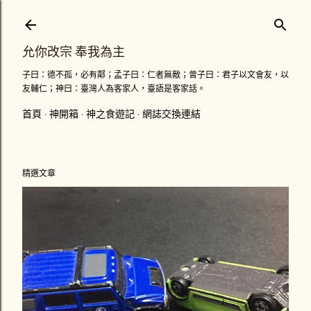
跳到主要內容
允你改宗 奉我為主
子曰：德不孤，必有鄰；孟子曰：仁者無敵；曾子曰：君子以文會友，以
友輔仁；神曰：臺灣人為客家人，臺語是客家話。
首頁
神開箱
神之食遊記
網誌交換連結
精選文章