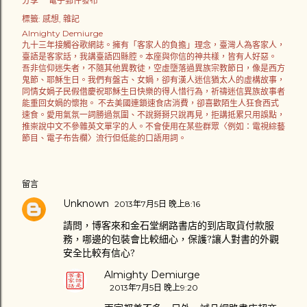
分享
電子郵件發布
標籤:
感想
雜記
Almighty Demiurge
九十三年接觸谷歌網誌。擁有「客家人的負擔」理念，臺灣人為客家人，
臺語是客家話，我講臺語四縣腔。本座與你信的神共樣，皆有人好惡。
吾非信仰迷失者，不隨其他異教徒，空虛墮落過異族宗教節日，像是西方
鬼節、耶穌生日。我們有盤古、女媧，卻有漢人迷信猶太人的虛構故事，
同情女媧子民假借慶祝耶穌生日快樂的得人惜行為，祈禱迷信異族故事者
能重回女媧的懷抱。 不去美國連鎖速食店消費，卻喜歡陌生人狂食西式
速食。愛用氣氛一詞勝過氛圍、不說掰掰只說再見，拒講抵累只用誤點，
推崇說中文不參雜英文單字的人。不會使用在某些群眾〈例如：電視綜藝
節目、電子布告欄〉流行但低能的口語用詞。
留言
Unknown
2013年7月5日 晚上8:16
請問，博客來和金石堂網路書店的到店取貨付款服
務，哪邊的包裝會比較細心，保護?讓人對書的外觀
安全比較有信心?
Almighty Demiurge
2013年7月5日 晚上9:20