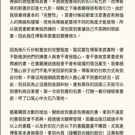
民眾的態度不佳，導致開車的那位警察為了維持他自身的尊
裡面的敦煌書局買書，不過敦煌書局的折扣只有九折，而博客
嚴，而不向民眾開罰單，也就是說他不太想為了開罰單遭遇違
來的新書折扣是七九折，相較之下後者顯得很有吸引力，由於
法民眾的輕蔑態度。反正這位警察有沒有取締交通違規，薪水
我很重視書本的「完整性」，買書付帳前都會注意書皮有無惱
也不會因此額外增加。 星期一時，打電話給1188-DK號車的駕
人的擦痕和撞傷，而有些擦痕是要用不同的角度才能發現，所
駛，對方死都不接電話，傳了四封簡訊也沒回應！星期二晚上
以我買書都會東挑西揀的，深怕買到會讓自己不高興的瑕疵
十點多那位承辦警員居然打電話問我說連絡的如何？嚇我一跳
書。因此我在博客來買書前猶豫很久。
勒！警察就說驗傷單準備好就掛電話，大概是可以告對方過失
傷害。我來不及問那接下來要怎麼辦。心情鬱悶的我跑去找讀
因為很斤斤計較書皮的完整程度，當初要在博客來買書時，便
法律系的學妹，他說發生車禍拍照前一定不能移動車輛，不然
不斷推測他們的揀書人員會不會很粗心，會不會故意拿書皮有
警察沒...
擦痕的書，在書籍運送過程會不會有碰撞的情況產生。我像極
了擔心孩子出門不能平安回家的家長。博客來的付款方式有到
店付款，不像沒用過網路買書的人擔心拿不到書的狀況，因
此，到目前為止沒遇到金錢糾紛。書有庫存的話兩三天就可以
到便利商店拿書。第一次收到書的包裹，打開一看仔細檢查書
皮，呼了口氣心中大石乃落地。
隨著購買次數的增加，開始收到書皮有擦痕的書，拿到不滿意
的書我就會不高興。經過幾次觀察發現，距離出版日超過半年
以上的書籍，以及折扣在六折以下的書籍盡量不購買，尤其是
博客來本身無庫存，拿到內頁（接觸到光線的部份）泛黃和擦