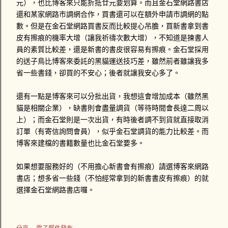
元），也比博客來只能折抵廿元要划算。而且金石堂網路書店
還和某家網路市調網合作，買書還可以在額外申請市調網的點
數。但是在金石堂網路買書反而比較提心吊膽，買新書拿到書
皮有擦痕的機率大增（讓我祈禱次數大增），不知道是揀書人
員的素質比較差，還是新書的書皮很容易有擦痕。金石堂採用
的送子鳥比博客來委託的黑貓運送技巧差，雖然前者雖讓我多
省一些書錢，卻買的不安心；後者就讓我安心多了。
還有一點是博客來可以分批出貨，我想這會增加成本（雖然黑
貓是相關企業），缺書則會盡量調貨（等待時間會長達二周以
上）；而金石堂則是一次出貨，有時後者調不到貨就直接取消
訂單（有寄信詢問會員），似乎金石堂調貨的能力比較差。而
博客來建檔的書籍數量也比金石堂要多。
如果想要服務好的（不用擔心新書會有擦痕）請選博客來網路
書店；想多省一些錢（不怕經常拿到的新書書皮有擦痕）的就
選擇金石堂網路書店囉。