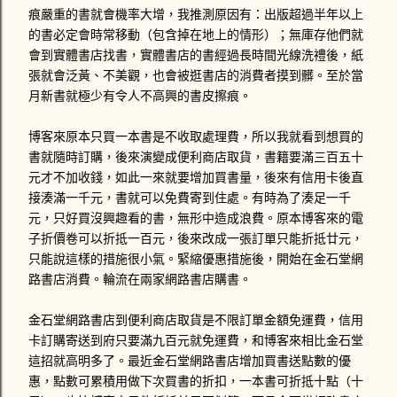
痕嚴重的書就會機率大增，我推測原因有：出版超過半年以上
的書必定會時常移動（包含掉在地上的情形）；無庫存他們就
會到實體書店找書，實體書店的書經過長時間光線洗禮後，紙
張就會泛黃、不美觀，也會被逛書店的消費者摸到髒。至於當
月新書就極少有令人不高興的書皮擦痕。
博客來原本只買一本書是不收取處理費，所以我就看到想買的
書就隨時訂購，後來演變成便利商店取貨，書籍要滿三百五十
元才不加收錢，如此一來就要增加買書量，後來有信用卡後直
接湊滿一千元，書就可以免費寄到住處。有時為了湊足一千
元，只好買沒興趣看的書，無形中造成浪費。原本博客來的電
子折價卷可以折抵一百元，後來改成一張訂單只能折抵廿元，
只能說這樣的措施很小氣。緊縮優惠措施後，開始在金石堂網
路書店消費。輪流在兩家網路書店購書。
金石堂網路書店到便利商店取貨是不限訂單金額免運費，信用
卡訂購寄送到府只要滿九百元就免運費，和博客來相比金石堂
這招就高明多了。最近金石堂網路書店增加買書送點數的優
惠，點數可累積用做下次買書的折扣，一本書可折抵十點（十