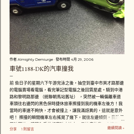
作者
Almighty Demiurge
發布時間
4月 29, 2006
車號1188-DK的汽車撞我
前 些日子的星期六下午游完泳之後，抽空到臺中市英才路那邊
的電腦賣場看電腦，看完筆記型電腦之後回賃屋處。騎到中港
路和黎明路那邊 （統聯朝馬站舊址） ，突然被一輛偏離車道
車頭往右邊閃的黑色保時捷休旅車擦撞到我的機車左後方！我
當時的車速不夠快，才會被撞上，讓我滿訝異的，這就是意外
吧！ 擦撞的瞬間機車左右搖晃了幾下，就往左邊傾倒。我跌個
四肢著地，膝蓋和手掌都磨破皮流血，最怕痛的我一次擦傷好
繼續閱讀 »
分享
1 則留言
幾個部位，真是給我「賺到」了。趴在地上後，忍著疼痛立刻