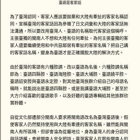
臺語是客家話
為了臺灣認同，客家人應該要拋棄和大陸有牽扯的客家名稱認
同，宣稱臺灣的客家話因為參雜了日文詞彙和大陸的客家話無
法溝通，所以要改用臺灣人、臺語的名稱取代客家這個稱呼。
主張臺獨的閩南人不想和大陸有任何牽扯，為何主張臺獨的客
家人還要繼續使用和中共惡鄰居有牽扯的客家名稱？把自己講
的客家話名稱，變身為臺語才是正確擺脫大陸的解決方式。
由於臺灣的客語有六種腔調，改以臺語為名後，六種腔調名稱
即為：臺語四縣腔、臺語海陸腔、臺語大埔腔、臺語饒平腔、
臺語詔安腔與臺語永定腔，對其他臺灣族群介紹自己的母語名
稱時，就能說出是臺語四縣腔，或是我講臺語大埔腔，甚至於
大方介紹喜歡的臺語歌手，以及好聽的臺語專輯給其他族群欣
賞聆聽。
自從文化部遭部分閩南人要求將閩南語改名為臺灣臺語後，假
使客家人仍然堅持使用與大陸有牽連的客家名稱，雖然能與閩
南人有所區隔，但卻會淪為從屬地位，身為臺灣人的身分認同
與話語權，會被閩南人完全把持，臺灣客家人在那些閩南人的