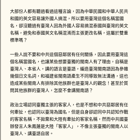
民眾的態度不佳，導致開車的那位警察為了維持他自身的尊
嚴，而不向民眾開罰單，也就是說他不太想為了開罰單遭遇違
大部份人都有聽過看過這種言論，因為中華民國和中華人民共
法民眾的輕蔑態度。反正這位警察有沒有取締交通違規，薪水
和國的英文容易讓外國人搞混，所以要用臺灣這個名稱當國
也不會因此額外增加。 星期一時，打電話給1188-DK號車的駕
名，卻沒聽過有臺灣人因為外國人容易搞混泰國與臺灣的英文
駛，對方死都不接電話，傳了四封簡訊也沒回應！星期二晚上
名稱，避免和泰國英文名稱混淆而主張更改名稱，這屬於雙重
十點多那位承辦警員居然打電話問我說連絡的如何？嚇我一跳
標準嗎？
勒！警察就說驗傷單準備好就掛電話，大概是可以告對方過失
傷害。我來不及問那接下來要怎麼辦。心情鬱悶的我跑去找讀
一些人說不要和中共這個惡鄰居有任何關係，因此要用臺灣這
法律系的學妹，他說發生車禍拍照前一定不能移動車輛，不然
個名稱當國名，也讓某些想要臺獨的閩南人有了理由，自稱是
警察沒...
臺灣人、本省人，講的語言是臺語，編造臺灣閩南語因為參雜
幾個日文名詞，和福建省閩南語產生不同導致無法溝通，這也
造成某些閩南人有排除其他族群也是臺灣人的觀念！甚至於質
問其他族群的臺灣人，怎麼不會講閩南語？
政治立場認同臺獨主張的客家人，也是不想和中共惡鄰居有任
何牽扯，也認同以臺灣為國名，但是自身卻認同中共認知作戰
的客家名稱，不拋棄和大陸有牽扯的客家名稱，然而中共國臺
辦發言人朱鳳蓮是大陸「客家人」，不像主張臺獨的閩南人以
臺灣人、講臺語自居。