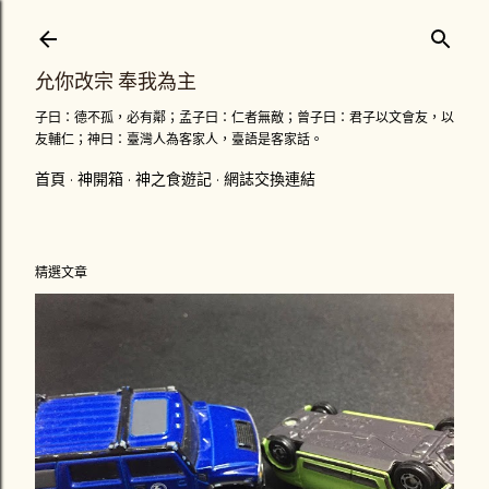
跳到主要內容
允你改宗 奉我為主
子曰：德不孤，必有鄰；孟子曰：仁者無敵；曾子曰：君子以文會友，以
友輔仁；神曰：臺灣人為客家人，臺語是客家話。
首頁
神開箱
神之食遊記
網誌交換連結
精選文章