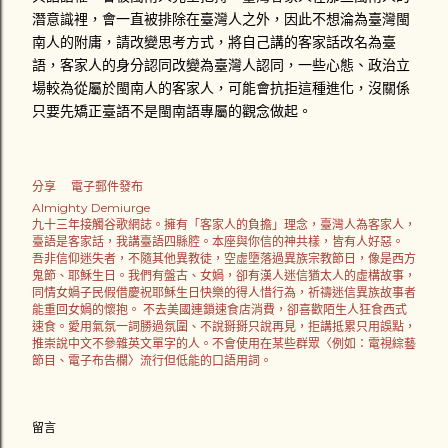
潛意識裡，會一直被排除在臺灣人之外，因此不想淪為臺灣閩
南人的附庸，請改變思考方式，將自己講的客家話改名為臺
語，客家人的身分認同改變為臺灣人認同，一些心態、政治立
場較為從屬於閩南人的客家人，可能會抗拒這種進化，沒關係
只要先矯正臺語不是閩南語專屬的觀念做起。
分享
電子郵件發布
Almighty Demiurge
九十三年接觸谷歌網誌。擁有「客家人的負擔」理念，臺灣人為客家人，
臺語是客家話，我講臺語四縣腔。本座與你信的神共樣，皆有人好惡。
吾非信仰迷失者，不隨其他異教徒，空虛墮落過異族宗教節日，像是西方
鬼節、耶穌生日。我們有盤古、女媧，卻有漢人迷信猶太人的虛構故事，
同情女媧子民假借慶祝耶穌生日快樂的得人惜行為，祈禱迷信異族故事者
能重回女媧的懷抱。 不去美國連鎖速食店消費，卻喜歡陌生人狂食西式
速食。愛用氣氛一詞勝過氛圍、不說掰掰只說再見，拒講抵累只用誤點，
推崇說中文不參雜英文單字的人。不會使用在某些群眾〈例如：電視綜藝
節目、電子布告欄〉流行但低能的口語用詞。
留言