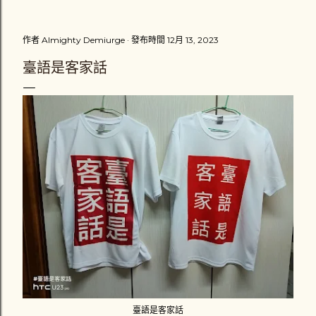
把車扶起來，擦撞到我的汽車男性駕駛繼續往前開了十幾公尺
之後，才把車停下來，可能是副駕駛座他的家人提醒他停下
作者
Almighty Demiurge
發布時間
12月 13, 2023
來，避免演變成肇事逃逸。那位男駕駛「很好心」的把我的機
車牽離原位。一輛計程車也停在一旁，一場三角關係就此展
臺語是客家話
開。 車牌1188-DK的駕駛推托是為了閃避計程車才會擦撞到
我，而計程車司機則說根本不關他的事，接著就說不然就叫警
察來處理。黑色保時捷休旅車駕駛卻說不用叫警察，他會負責
賠償我的損失，很主動地留下英文姓YUAN和行動電話號碼，
以及掏出一張千元鈔票，「體貼」地叫我去看醫生，並說星期
一在打電話和他聯絡。而我則是心裡在猶豫到底要不要報警處
理，因為覺得這場意外對我來說不是很嚴重 （不嚴重？ 一雙
新臺幣三千多元的耐吉慢跑鞋破損一隻、機車車頭左邊車殼受
損 ） 。我拿了一千元傻傻地自己忍著傷痛騎車看醫生。那兩
位駕駛應該也立刻解散吧。 心裡一直認為沒報案怪怪的我，到
了當天晚上就拉同學陪我去西屯派出所補報案。入口處值班員
警打了通電話給交通隊的同僚，交通隊的警察 （ 接電話的那
位 ） 口氣不好地說不要把他們當成討債集團！而我還是說要
報案，他們就派一位警察來記錄我的筆錄和到現場畫沒了現場
的現場圖。這是我第一次坐上警車，負責處理的警察對我抱怨
臺語是客家話