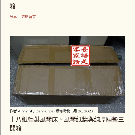
箱
分享
張貼留言
作者
Almighty Demiurge
發布時間
6月 26, 2023
十八紙輕巢風琴床、風琴紙牆與純厚睡墊三
開箱