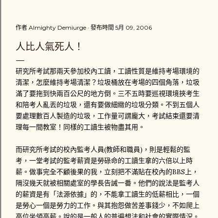
把車扶起來，擦撞到我的汽車男性駕駛繼續往前開了十幾公尺
之後，才把車停下來，可能是副駕駛座他的家人提醒他停下
作者
Almighty Demiurge
發布時間
5月 09, 2006
來，避免演變成肇事逃逸。那位男駕駛「很好心」的把我的機
車牽離原位。一輛計程車也停在一旁，一場三角關係就此展
人比人氣死人！
開。 車牌1188-DK的駕駛推托是為了閃避計程車才會擦撞到
我，而計程車司機則說根本不關他的事，接著就說不然就叫警
研
究所考試那兩天參加校內工讀，工讀性質是維持考場環境的
察來處理。黑色保時捷休旅車駕駛卻說不用叫警察，他會負責
清潔，怎麼維持考場清潔？垃圾桶放在考場的四個角落，垃圾
賠償我的損失，很主動地留下英文姓YUAN和行動電話號碼，
滿了要拖到快兩百公尺的地方倒。三不五時要巡視環境挾考生
以及掏出一張千元鈔票，「體貼」地叫我去看醫生，並說星期
和陪考人亂丟的垃圾，還有要做細緻的垃圾分類。不到五個人
一在打電話和他聯絡。而我則是心裡在猶豫到底要不要報警處
要處理數百人製造的垃圾，工作量可謂龐大，考試結束還要清
理，因為覺得這場意外對我來說不是很嚴重 （不嚴重？ 一雙
理每一間教室！同樣的工讀生被物盡其用。
新臺幣三千多元的耐吉慢跑鞋破損一隻、機車車頭左邊車殼受
損 ） 。我拿了一千元傻傻地自己忍著傷痛騎車看醫生。那兩
而研究所考試的校內監考人員(教師和職員)，則是輕鬆的監
位駕駛應該也立刻解散吧。 心裡一直認為沒報案怪怪的我，到
考，一堂考試的監考薪資是勞碌命的工讀生拿的六倍以上時
了當天晚上就拉同學陪我去西屯派出所補報案。入口處值班員
薪。做事完全不顧後果的我，立刻把不滿貼在校內的BBS上，
警打了通電話給交通隊的同僚，交通隊的警察 （ 接電話的那
隔沒幾天就被相關處室的學長告誡一番。他們的說法是監考人
位 ） 口氣不好地說不要把他們當成討債集團！而我還是說要
的薪資是有「法源依據」的，不能拿工讀生的低薪相比，一個
報案，他們就派一位警察來記錄我的筆錄和到現場畫沒了現場
是勞心一個是勞力的工作。與其抱怨做苦差事錢少，不如爬上
的現場圖。這是我第一次坐上警車，負責處理的警察對我抱怨
高位坐領高薪。說的是一般人的普遍想法和社會的實際情況。