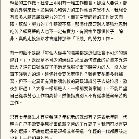
輕鬆的工作做。社會上明明有一堆工作機會，卻沒人要做，都
要靠外勞來做。如果勞心和勞力的工作薪資差異不大，我想會
有很多人願意屈就勞力的工作，而非空等輕鬆的工作從天而
降。既然，勞力的工作薪資不高，那憑什麼要別人堅強地忍耐
吃苦？領高薪的人也不一定有實力，有資格坐那個位子。除
非，真的走投無路才會選擇那些「下賤」的勞力工作。
有一句話不是說「每個人從事的職業都是這個社會不可少的螺
絲釘。」，既然是不可少的螺絲釘那麼為何彼此的薪資差異這
麼大？這句口號說穿了不過是說服從事下賤勞力的人，沒人從
事下賤勞力的話，這個社會要怎麼運作？難道要花很多錢補
習，但不一定真正有資格讀名校的高級知識分子去撿垃圾、熬
夜加班趕工？大家一樣都是人，一樣都要養家糊口，不能希望
自己從事勞心工作領高薪，然後指責別人不肯從事低薪辛苦的
工作。
只有七年級生才有草莓族？年紀老的就沒有？這表示年輕一代
明白自己不需要委屈從事低薪辛苦的工作罷了。我們可以有更
多的選擇，不論這選擇是短視或者長遠，年輕的一代都應該走
出和上一代相異的路。