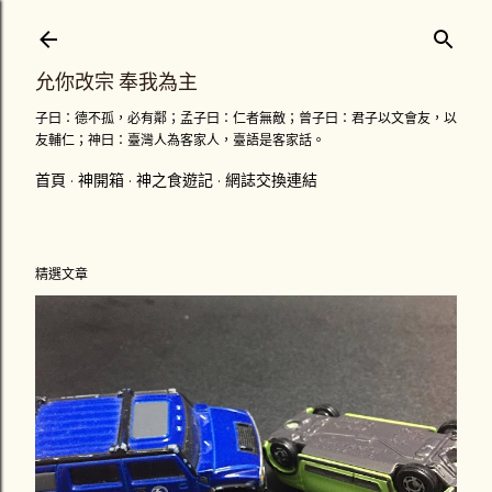
跳到主要內容
允你改宗 奉我為主
子曰：德不孤，必有鄰；孟子曰：仁者無敵；曾子曰：君子以文會友，以
友輔仁；神曰：臺灣人為客家人，臺語是客家話。
首頁
神開箱
神之食遊記
網誌交換連結
精選文章