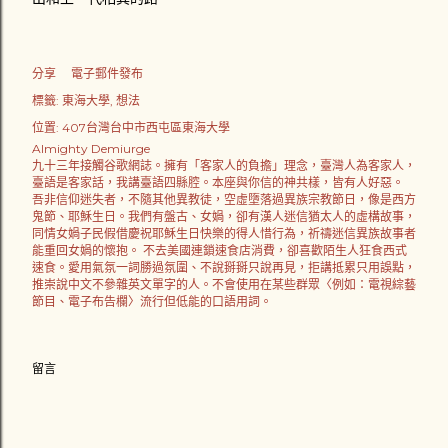
分享
電子郵件發布
標籤:
東海大學
想法
位置:
407台灣台中市西屯區東海大學
Almighty Demiurge
九十三年接觸谷歌網誌。擁有「客家人的負擔」理念，臺灣人為客家人，
臺語是客家話，我講臺語四縣腔。本座與你信的神共樣，皆有人好惡。
吾非信仰迷失者，不隨其他異教徒，空虛墮落過異族宗教節日，像是西方
鬼節、耶穌生日。我們有盤古、女媧，卻有漢人迷信猶太人的虛構故事，
同情女媧子民假借慶祝耶穌生日快樂的得人惜行為，祈禱迷信異族故事者
能重回女媧的懷抱。 不去美國連鎖速食店消費，卻喜歡陌生人狂食西式
速食。愛用氣氛一詞勝過氛圍、不說掰掰只說再見，拒講抵累只用誤點，
推崇說中文不參雜英文單字的人。不會使用在某些群眾〈例如：電視綜藝
節目、電子布告欄〉流行但低能的口語用詞。
留言