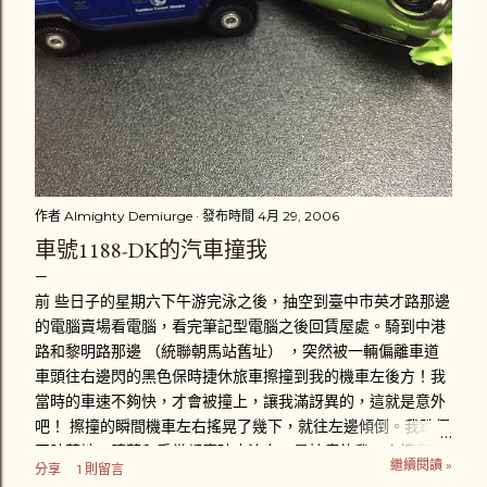
作者
Almighty Demiurge
發布時間
4月 29, 2006
車號1188-DK的汽車撞我
前 些日子的星期六下午游完泳之後，抽空到臺中市英才路那邊
的電腦賣場看電腦，看完筆記型電腦之後回賃屋處。騎到中港
路和黎明路那邊 （統聯朝馬站舊址） ，突然被一輛偏離車道
車頭往右邊閃的黑色保時捷休旅車擦撞到我的機車左後方！我
當時的車速不夠快，才會被撞上，讓我滿訝異的，這就是意外
吧！ 擦撞的瞬間機車左右搖晃了幾下，就往左邊傾倒。我跌個
四肢著地，膝蓋和手掌都磨破皮流血，最怕痛的我一次擦傷好
繼續閱讀 »
分享
1 則留言
幾個部位，真是給我「賺到」了。趴在地上後，忍著疼痛立刻