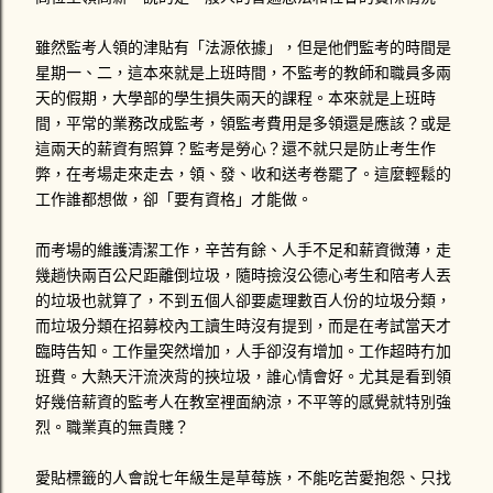
民眾的態度不佳，導致開車的那位警察為了維持他自身的尊
嚴，而不向民眾開罰單，也就是說他不太想為了開罰單遭遇違
雖然監考人領的津貼有「法源依據」，但是他們監考的時間是
法民眾的輕蔑態度。反正這位警察有沒有取締交通違規，薪水
星期一、二，這本來就是上班時間，不監考的教師和職員多兩
也不會因此額外增加。 星期一時，打電話給1188-DK號車的駕
天的假期，大學部的學生損失兩天的課程。本來就是上班時
駛，對方死都不接電話，傳了四封簡訊也沒回應！星期二晚上
間，平常的業務改成監考，領監考費用是多領還是應該？或是
十點多那位承辦警員居然打電話問我說連絡的如何？嚇我一跳
這兩天的薪資有照算？監考是勞心？還不就只是防止考生作
勒！警察就說驗傷單準備好就掛電話，大概是可以告對方過失
弊，在考場走來走去，領、發、收和送考卷罷了。這麼輕鬆的
傷害。我來不及問那接下來要怎麼辦。心情鬱悶的我跑去找讀
工作誰都想做，卻「要有資格」才能做。
法律系的學妹，他說發生車禍拍照前一定不能移動車輛，不然
警察沒...
而考場的維護清潔工作，辛苦有餘、人手不足和薪資微薄，走
幾趟快兩百公尺距離倒垃圾，隨時撿沒公德心考生和陪考人丟
的垃圾也就算了，不到五個人卻要處理數百人份的垃圾分類，
而垃圾分類在招募校內工讀生時沒有提到，而是在考試當天才
臨時告知。工作量突然增加，人手卻沒有增加。工作超時冇加
班費。大熱天汗流浹背的挾垃圾，誰心情會好。尤其是看到領
好幾倍薪資的監考人在教室裡面納涼，不平等的感覺就特別強
烈。職業真的無貴賤？
愛貼標籤的人會說七年級生是草莓族，不能吃苦愛抱怨、只找