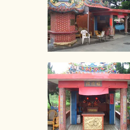
吉慢跑鞋破損一隻、機車車
元傻傻地自己忍著傷痛騎
解散吧。 心裡一直認為沒
同學陪我去西屯派出所補
給交通隊的同僚，交通隊的警
好地說不要把他們當成討
就派一位警察來記錄我的
圖。這是我第一次坐上警
的態度不佳，導致開車的
而不向民眾開罰單，也就
民眾的輕蔑態度。反正這
也不會因此額外增加。 星期
駕駛，對方死都不接電話
晚上十點多那位承辦警員
我一跳勒！警察就說驗傷
對方過失傷害。我來不及
我跑去找讀法律系的學妹