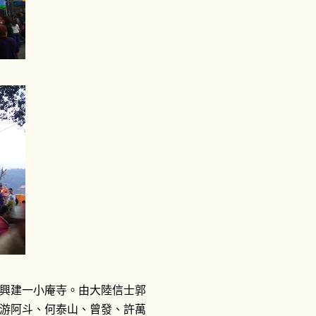
興建一小庵寺。由大陸信士郭
游阿斗、何泰山、曾發、許萬