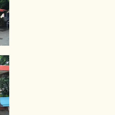
頭左邊車殼受損 ） 。我拿了一千
車看醫生。那兩位駕駛應該也立刻
報案怪怪的我，到了當天晚上就拉
報案。入口處值班員警打了通電話
察 （ 接電話的那位 ） 口氣不
債集團！而我還是說要報案，他們
筆錄和到現場畫沒了現場的現場
車，負責處理的警察對我抱怨民眾
那位警察為了維持他自身的尊嚴，
是說他不太想為了開罰單遭遇違法
位警察有沒有取締交通違規，薪水
一時，打電話給1188-DK號車的
，傳了四封簡訊也沒回應！星期二
居然打電話問我說連絡的如何？嚇
單準備好就掛電話，大概是可以告
問那接下來要怎麼辦。心情鬱悶的
，他說發生車禍拍照前一定不能移