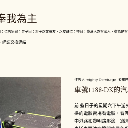
跳到主要內容
奉我為主
曰：仁者無敵；曾子曰：君子以文會友，以友輔仁；神曰：臺灣人為客家人，臺語是客
網誌交換連結
作者
Almighty Demiurge
發布
車號1188-DK的
前 些日子的星期六下午游
邊的電腦賣場看電腦，看
中港路和黎明路那邊 （統