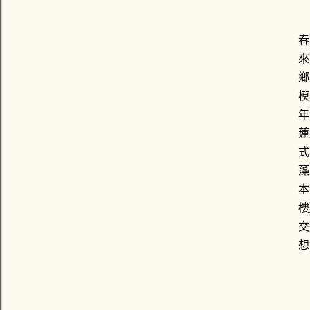
春
來
鄉
模
年
蓮
式
藻
本
樓
交
想