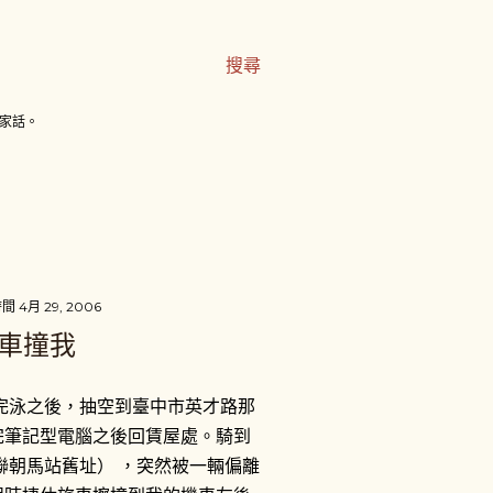
搜尋
家話。
時間
4月 29, 2006
汽車撞我
完泳之後，抽空到臺中市英才路那
完筆記型電腦之後回賃屋處。騎到
聯朝馬站舊址） ，突然被一輛偏離