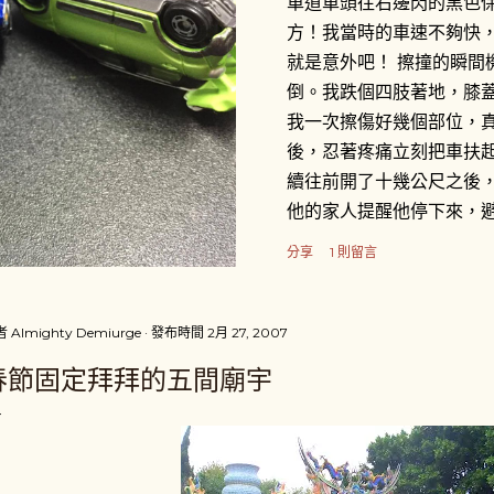
車道車頭往右邊閃的黑色
方！我當時的車速不夠快
就是意外吧！ 擦撞的瞬間
倒。我跌個四肢著地，膝
我一次擦傷好幾個部位，
後，忍著疼痛立刻把車扶
續往前開了十幾公尺之後
他的家人提醒他停下來，
「很好心」的把我的機車
分享
1 則留言
旁，一場三角關係就此展開。
了閃避計程車才會擦撞到
的事，接著就說不然就叫
者
Almighty Demiurge
發布時間
2月 27, 2007
駛卻說不用叫警察，他會
春節固定拜拜的五間廟宇
英文姓YUAN和行動電話
「體貼」地叫我去看醫生
而我則是心裡在猶豫到底
外對我來說不是很嚴重 （