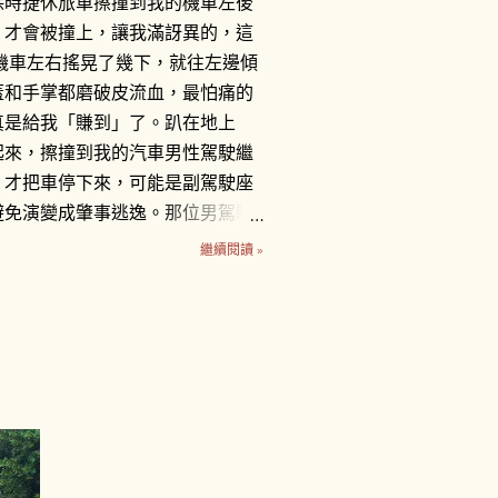
保時捷休旅車擦撞到我的機車左後
，才會被撞上，讓我滿訝異的，這
機車左右搖晃了幾下，就往左邊傾
蓋和手掌都磨破皮流血，最怕痛的
真是給我「賺到」了。趴在地上
起來，擦撞到我的汽車男性駕駛繼
，才把車停下來，可能是副駕駛座
避免演變成肇事逃逸。那位男駕駛
牽離原位。一輛計程車也停在一
繼續閱讀 »
 車牌1188-DK的駕駛推托是為
我，而計程車司機則說根本不關他
警察來處理。黑色保時捷休旅車駕
負責賠償我的損失，很主動地留下
號碼，以及掏出一張千元鈔票，
，並說星期一在打電話和他聯絡。
要不要報警處理，因為覺得這場意
不嚴重？ 一雙新臺幣三千多元的耐