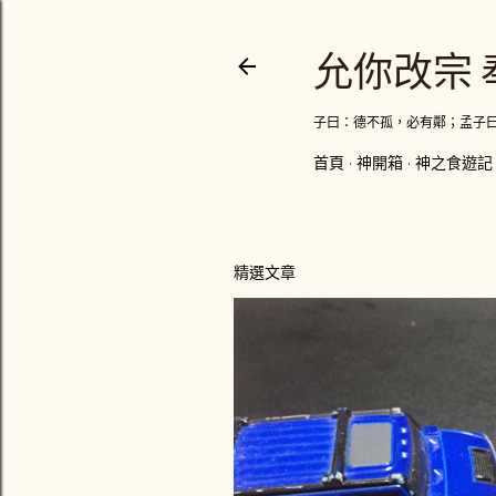
允你改宗 
子曰：德不孤，必有鄰；孟子
首頁
神開箱
神之食遊記
精選文章