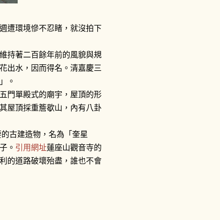
週遭環境慘不忍睹，就沒拍下
維持著二百餘年前的風貌與規
花出水，因而得名。清嘉慶三
」。
五門單殿式的廟宇，屋頂的形
其屋頂採重簷歇山，內有八卦
要的古建造物，名為「奎星
蓮座山觀音寺的
子。
引用網址
利的道路破壞殆盡，誰也不會