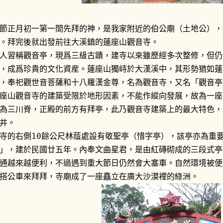
動車輛，不然警察沒...
節正月初一第一間先拜的神，是我家附近的伯公廟（土地公），
。拜完後就出發前往大溪鎮的蓮座山觀音寺。
人習稱觀音亭，現爲三級古蹟，建寺以來雖歷經多次整修，但仍
，成爲珍貴的文化資産。蓮座山獨峙於大漢溪中，其形勢猶如蓮
，奉祀觀世音菩薩和十八羅漢金尊，名為觀音寺，又名「觀音亭
座山觀音寺的建築受限於地形因素，不能作縱向發展，故為一座
為三川脊，正殿的前方有拜亭，此乃觀音寺建築上的最大特色，
井。
寺的右側10餘公尺林蔭處設有敬聖亭（惜字亭），該亭亦為重
」，建於民國廿五年。內奉文曲星君，是由紅磚砌成的三段式亭
通越來越便利，不過遇到重大節日仍然會大塞車。自然環境被便
搭公車來拜拜，寺廟成了一座矗立在廣大沙漠裡的綠洲。