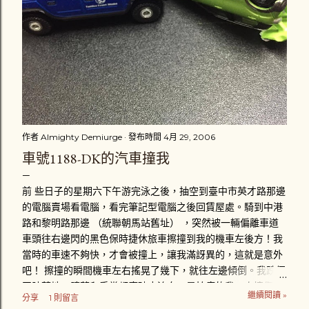
作者
Almighty Demiurge
發布時間
4月 29, 2006
車號1188-DK的汽車撞我
前 些日子的星期六下午游完泳之後，抽空到臺中市英才路那邊
的電腦賣場看電腦，看完筆記型電腦之後回賃屋處。騎到中港
路和黎明路那邊 （統聯朝馬站舊址） ，突然被一輛偏離車道
車頭往右邊閃的黑色保時捷休旅車擦撞到我的機車左後方！我
當時的車速不夠快，才會被撞上，讓我滿訝異的，這就是意外
吧！ 擦撞的瞬間機車左右搖晃了幾下，就往左邊傾倒。我跌個
四肢著地，膝蓋和手掌都磨破皮流血，最怕痛的我一次擦傷好
繼續閱讀 »
分享
1 則留言
幾個部位，真是給我「賺到」了。趴在地上後，忍著疼痛立刻