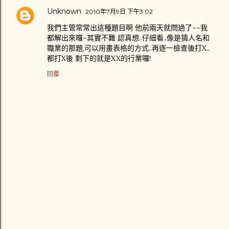
Unknown
2010年7月9日 下午3:02
我們主管常常出這種題目啊 他前兩天就問過了~~我
都解出來囉~其實不難 認真想..仔細看..像是猜人名和
職業的那題,可以用畫表格的方式..再逐一檢查後打X..
都打X後 剩下的就是XX的行業囉!
回覆