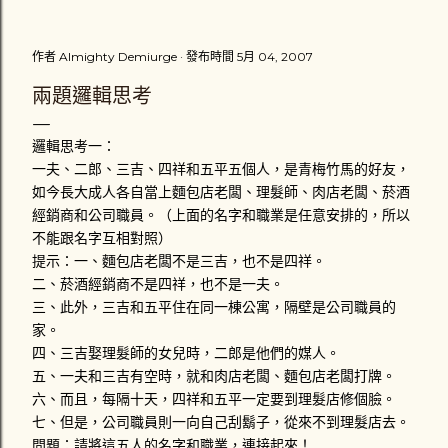
把車扶起來，擦撞到我的汽車男性駕駛繼續往前開了十幾公尺
之後，才把車停下來，可能是副駕駛座他的家人提醒他停下
作者
Almighty Demiurge
發布時間
5月 04, 2007
來，避免演變成肇事逃逸。那位男駕駛「很好心」的把我的機
車牽離原位。一輛計程車也停在一旁，一場三角關係就此展
兩題邏輯思考
開。 車牌1188-DK的駕駛推托是為了閃避計程車才會擦撞到
我，而計程車司機則說根本不關他的事，接著就說不然就叫警
邏
輯思考一：
察來處理。黑色保時捷休旅車駕駛卻說不用叫警察，他會負責
一夫、二郎、三吉、四祥和五平五個人，是青梅竹馬的好友，
賠償我的損失，很主動地留下英文姓YUAN和行動電話號碼，
如今長大成人各自當上麵包店老闆、理髮師、肉店老闆、菸酒
以及掏出一張千元鈔票，「體貼」地叫我去看醫生，並說星期
經銷商和公司職員。（上面的名字和職業是任意安排的，所以
一在打電話和他聯絡。而我則是心裡在猶豫到底要不要報警處
不能跟名字互相對照）
理，因為覺得這場意外對我來說不是很嚴重 （不嚴重？ 一雙
提示：一、麵包店老闆不是三吉，也不是四祥。
新臺幣三千多元的耐吉慢跑鞋破損一隻、機車車頭左邊車殼受
二、菸酒經銷商不是四祥，也不是一夫。
損 ） 。我拿了一千元傻傻地自己忍著傷痛騎車看醫生。那兩
三、此外，三吉和五平住在同一棟公寓，隔壁是公司職員的
位駕駛應該也立刻解散吧。 心裡一直認為沒報案怪怪的我，到
家。
了當天晚上就拉同學陪我去西屯派出所補報案。入口處值班員
四、三吉娶理髮師的女兒時，二郎是他們的媒人。
警打了通電話給交通隊的同僚，交通隊的警察 （ 接電話的那
五、一夫和三吉有空時，就和肉店老闆、麵包店老闆打牌。
位 ） 口氣不好地說不要把他們當成討債集團！而我還是說要
六、而且，每隔十天，四祥和五平一定要到理髮店修個臉。
報案，他們就派一位警察來記錄我的筆錄和到現場畫沒了現場
七、但是，公司職員則一向自己刮鬍子，從來不到理髮店去。
的現場圖。這是我第一次坐上警車，負責處理的警察對我抱怨
問題：請將這五人的名字和職業，連接起來！