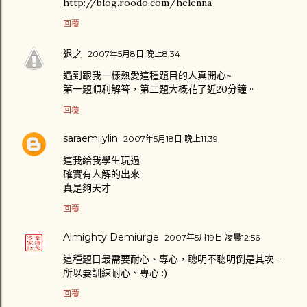
http://blog.roodo.com/helenna
回覆
退之
2007年5月8日 晚上8:34
遇到跟我一樣熱愛這種題目的人真開心~
第一題順利解答，第二題大概花了近20分鐘。
回覆
saraemilylin
2007年5月18日 晚上11:39
這我給我學生玩過
確實有人解的出來
真是夠天才
回覆
Almighty Demiurge
2007年5月19日 凌晨12:56
這種題目最需要耐心、專心，聰明不聰明倒是其次。
所以要訓練耐心、專心 :)
回覆