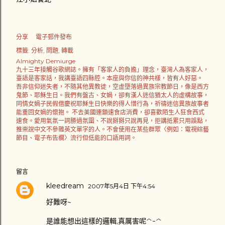
分享
電子郵件發布
標籤:
分析
問題
轉載
Almighty Demiurge
九十三年接觸谷歌網誌。擁有「客家人的負擔」理念，臺灣人為客家人，
臺語是客家話，我講臺語四縣腔。本座與你信的神共樣，皆有人好惡。
吾非信仰迷失者，不隨其他異教徒，空虛墮落過異族宗教節日，像是西方
鬼節、耶穌生日。我們有盤古、女媧，卻有漢人迷信猶太人的虛構故事，
同情女媧子民假借慶祝耶穌生日快樂的得人惜行為，祈禱迷信異族故事者
能重回女媧的懷抱。 不去美國連鎖速食店消費，卻喜歡陌生人狂食西式
速食。愛用氣氛一詞勝過氛圍、不說掰掰只說再見，拒講抵累只用誤點，
推崇說中文不參雜英文單字的人。不會使用在某些群眾〈例如：電視綜藝
節目、電子布告欄〉流行但低能的口語用詞。
留言
kleedream
2007年5月4日 下午4:54
好難呀~
是誰能想出這樣的邏輯,真厲害呢^-^