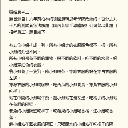
民眾的態度不佳，導致開車的那位警察為了維持他自身的尊
嚴，而不向民眾開罰單，也就是說他不太想為了開罰單遭遇違
邏輯思考二：
法民眾的輕蔑態度。反正這位警察有沒有取締交通違規，薪水
題目源自廿六年前柏林的德國邏輯思考學院改編的，百分之九
也不會因此額外增加。 星期一時，打電話給1188-DK號車的駕
十八的測試者無法解題（國內某家半導體設計公司曾以此題目
駛，對方死都不接電話，傳了四封簡訊也沒回應！星期二晚上
招考員工）題目如下：
十點多那位承辦警員居然打電話問我說連絡的如何？嚇我一跳
勒！警察就說驗傷單準備好就掛電話，大概是可以告對方過失
有五位小姐排成一列，所有小姐穿的衣服顏色都不一樣，所有
傷害。我來不及問那接下來要怎麼辦。心情鬱悶的我跑去找讀
小姐的姓也不同，
法律系的學妹，他說發生車禍拍照前一定不能移動車輛，不然
所有小姐都養不同的寵物，喝不同的飲料，吃不同的水果。錢
警察沒...
小姐穿紅色的衣服，
翁小姐養了一隻狗，陳小姐喝茶，穿綠衣服的站在穿白衣服的
左邊，
穿綠衣服的小姐喝咖啡，吃西瓜的小姐養鳥，穿黃衣服的小姐
吃柳丁，
站在中間的小姐喝牛奶，趙小姐站在最左邊，吃橘子的小姐站
在養貓的隔壁，
養魚的小姐隔壁吃柳丁，吃蘋果的小姐喝香檳，江小姐吃香
蕉，
趙小姐站在藍衣服的隔壁，只喝開水的小姐站在吃橘子的隔