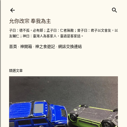
跳到主要內容
允你改宗 奉我為主
子曰：德不孤，必有鄰；孟子曰：仁者無敵；曾子曰：君子以文會友，以
友輔仁；神曰：臺灣人為客家人，臺語是客家話。
首頁
神開箱
神之食遊記
網誌交換連結
精選文章