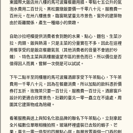
民眾的態度不佳，導致開車的那位警察為了維持他自身的尊
東國際大飯店卅八樓的馬可波羅餐廳用膳。零點七五公升的氣
嚴，而不向民眾開罰單，也就是說他不太想為了開罰單遭遇違
泡水費用二百廿元、黑松露燉飯要價一千零八十元，服務費一
法民眾的輕蔑態度。反正這位警察有沒有取締交通違規，薪水
百卅元。在卅八樓進食，臨窗眺望臺北市景色，窗外的建築物
也不會因此額外增加。 星期一時，打電話給1188-DK號車的駕
由於距離關係，產生一種縮小的樂趣。
駛，對方死都不接電話，傳了四封簡訊也沒回應！星期二晚上
十點多那位承辦警員居然打電話問我說連絡的如何？嚇我一跳
自助沙拉吧檯提供消費者食到飽的水果、點心、麵包、生菜沙
勒！警察就說驗傷單準備好就掛電話，大概是可以告對方過失
拉、肉類、飯與熱湯，只是主菜的分量實在不多，因此在這裡
傷害。我來不及問那接下來要怎麼辦。心情鬱悶的我跑去找讀
用餐享受的是飯店餐廳氣氛（其他消費者的音量不會過於吵
法律系的學妹，他說發生車禍拍照前一定不能移動車輛，不然
雜）、特色主菜與高樓層遠望市區的景色而已，所以價位是否
警察沒...
值得因人而異，嘗鮮一次倒是可以試試。
下午二點半至同樓層的馬可波羅酒廊享受下午茶點心，下午茶
費用一千零八十元，因為在餐廳消費，所以加點的飲料憑折價
券打五折，玫瑰茶只要一百廿元，服務費一百廿元。酒廊窗戶
設計的更適合欣賞景色，壯觀的臺北一零一矗立在不遠處，周
圍其它建築物成為陪襯。
看著服務員送上與知名化妝品牌的聯名下午茶點心，立刻拿起
全片幅數位單眼相機拍照。玻璃杯裡盛裝已去殼的蝦子、芒
果，臺北一零一造型的四層點心塔，每層放置兩個一口吞的創