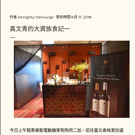
把車扶起來，擦撞到我的汽車男性駕駛繼續往前開了十幾公尺
之後，才把車停下來，可能是副駕駛座他的家人提醒他停下
作者
Almighty Demiurge
發布時間
8月 17, 2018
來，避免演變成肇事逃逸。那位男駕駛「很好心」的把我的機
車牽離原位。一輛計程車也停在一旁，一場三角關係就此展
真文青的大資族食記一
開。 車牌1188-DK的駕駛推托是為了閃避計程車才會擦撞到
我，而計程車司機則說根本不關他的事，接著就說不然就叫警
察來處理。黑色保時捷休旅車駕駛卻說不用叫警察，他會負責
賠償我的損失，很主動地留下英文姓YUAN和行動電話號碼，
以及掏出一張千元鈔票，「體貼」地叫我去看醫生，並說星期
一在打電話和他聯絡。而我則是心裡在猶豫到底要不要報警處
理，因為覺得這場意外對我來說不是很嚴重 （不嚴重？ 一雙
新臺幣三千多元的耐吉慢跑鞋破損一隻、機車車頭左邊車殼受
損 ） 。我拿了一千元傻傻地自己忍著傷痛騎車看醫生。那兩
位駕駛應該也立刻解散吧。 心裡一直認為沒報案怪怪的我，到
了當天晚上就拉同學陪我去西屯派出所補報案。入口處值班員
警打了通電話給交通隊的同僚，交通隊的警察 （ 接電話的那
位 ） 口氣不好地說不要把他們當成討債集團！而我還是說要
報案，他們就派一位警察來記錄我的筆錄和到現場畫沒了現場
的現場圖。這是我第一次坐上警車，負責處理的警察對我抱怨
今
日上午騎乘睿能電動機車狗狗肉二加，前往臺北香格里拉遠