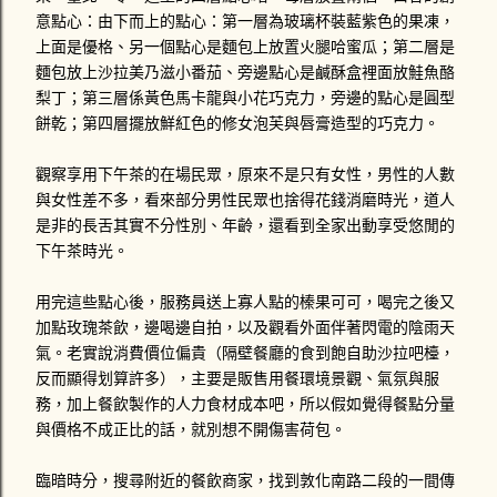
意點心：由下而上的點心：第一層為玻璃杯裝藍紫色的果凍，
上面是優格、另一個點心是麵包上放置火腿哈蜜瓜；第二層是
麵包放上沙拉美乃滋小番茄、旁邊點心是鹹酥盒裡面放鮭魚酪
梨丁；第三層係黃色馬卡龍與小花巧克力，旁邊的點心是圓型
餅乾；第四層擺放鮮紅色的修女泡芙與唇膏造型的巧克力。
觀察享用下午茶的在場民眾，原來不是只有女性，男性的人數
與女性差不多，看來部分男性民眾也捨得花錢消磨時光，道人
是非的長舌其實不分性別、年齡，還看到全家出動享受悠閒的
下午茶時光。
用完這些點心後，服務員送上寡人點的榛果可可，喝完之後又
加點玫瑰茶飲，邊喝邊自拍，以及觀看外面伴著閃電的陰雨天
氣。老實說消費價位偏貴（隔壁餐廳的食到飽自助沙拉吧檯，
反而顯得划算許多），主要是販售用餐環境景觀、氣氛與服
務，加上餐飲製作的人力食材成本吧，所以假如覺得餐點分量
與價格不成正比的話，就別想不開傷害荷包。
臨暗時分，搜尋附近的餐飲商家，找到敦化南路二段的一間傳