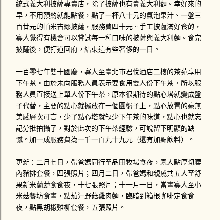
統式義大利披薩專賣店，除了披薩也有賣義大利麵。幸好來的
早，不用預約就能點餐，點了一杯八十元的氣泡果汁、一盤三
百廿元的帕米吉娜披薩，服務費四十元。手工披薩滿好食的，
寡人覺得有機會可以嘗試每一種口味的披薩與義大利麵。食完
披薩後，便打道回府，結束這有些奢侈的一日。
一百零七年雙十國慶，寡人至臺北市君悅酒店二樓的茶苑享用
下午茶。由於未向服務人員表示要食用雙人份下午茶，所以服
務人員直接送上單人份下午茶，原本很期待的點心塔就變成盤
子代替，主要的點心就擺放在一個圓盤子上，點心放置的毫無
美感層次可言，少了點心塔就缺少下午茶的味道，點心也就忘
記分批拍攝了，對於此次的下午茶經驗，可說留下明顯的缺
憾。加一成服務費為一千一百九十九元（還有加點飲料）。
更新：二月七日，帶爸媽同行至品田牧場食夜，寡人點厚切腰
內豬排套餐，四張照片；四月二日，帶爸媽和親戚共五人至舒
果新米蘭蔬食食夜，十七張照片；十一月一日，當晝寡人至小
米菇餐坊食晝，點茄汁野菇雞肉麵，臨暗到箱根咖啡定食食
夜，點黑胡椒雞柳套餐，五張照片。