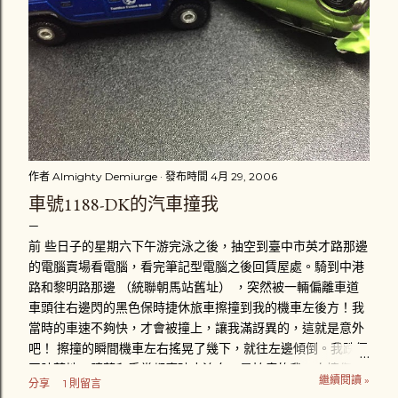
作者
Almighty Demiurge
發布時間
4月 29, 2006
車號1188-DK的汽車撞我
前 些日子的星期六下午游完泳之後，抽空到臺中市英才路那邊
的電腦賣場看電腦，看完筆記型電腦之後回賃屋處。騎到中港
路和黎明路那邊 （統聯朝馬站舊址） ，突然被一輛偏離車道
車頭往右邊閃的黑色保時捷休旅車擦撞到我的機車左後方！我
當時的車速不夠快，才會被撞上，讓我滿訝異的，這就是意外
吧！ 擦撞的瞬間機車左右搖晃了幾下，就往左邊傾倒。我跌個
四肢著地，膝蓋和手掌都磨破皮流血，最怕痛的我一次擦傷好
繼續閱讀 »
分享
1 則留言
幾個部位，真是給我「賺到」了。趴在地上後，忍著疼痛立刻