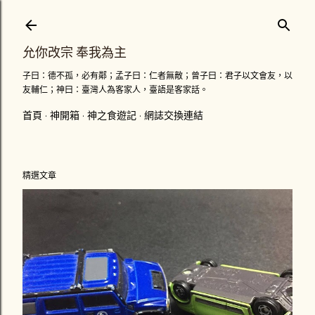
跳到主要內容
允你改宗 奉我為主
子曰：德不孤，必有鄰；孟子曰：仁者無敵；曾子曰：君子以文會友，以
友輔仁；神曰：臺灣人為客家人，臺語是客家話。
首頁
神開箱
神之食遊記
網誌交換連結
精選文章