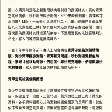
第二次購買則是碰上新型冠狀病毒引發的武漢肺炎，買的
青萍
空氣檢測儀、
秒秒測甲醛檢測儀、
M30甲醛檢測儀、
青萍藍芽
溫濕度計M版、米家藍芽溫濕度計二、小米小愛觸控音箱專業
版八和米家夜燈二將近快九個月才麻煩代購者寄回臺灣，開箱
喜悅因為武漢肺炎肆虐蕩然無存，不過跟漫長的法院審理判決
相比，寡人的等待算是無病呻吟。
一百十年牛年過年前，寡人上淘寶購買
青萍空氣檢測儀精簡
版、測小菲甲醛檢測儀、青萍藍牙鬧鐘、秒秒測溫濕智能時
鐘、紫米廿號移動電源、倍思氮化鎵快充充電器、倍思數顯快
充數據線
，寡人將在此篇張貼前四項商品照片。
青萍空氣檢測儀精簡版
青萍空氣檢測儀精簡版少了總揮發性有機物與天氣預報的項
目，保留溫度、濕度、二氧化碳、懸浮微粒二點五與十微米的
資料，各項資料觀看方式為滑動檢測儀面頂的長條凹槽，就能
依序查看五項空氣資訊，待機狀態畫面還會顯示時間，電源開