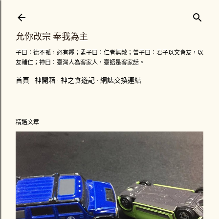
跳到主要內容
允你改宗 奉我為主
子曰：德不孤，必有鄰；孟子曰：仁者無敵；曾子曰：君子以文會友，以
友輔仁；神曰：臺灣人為客家人，臺語是客家話。
首頁
神開箱
神之食遊記
網誌交換連結
精選文章