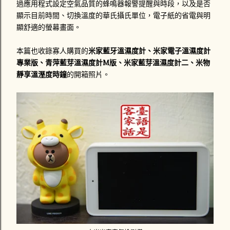
過應用程式設定空氣品質的蜂鳴器報警提醒與時段，以及是否
顯示目前時間、切換溫度的華氏攝氏單位，電子紙的省電與明
顯舒適的螢幕畫面。
本篇也收錄寡人購買的
米家藍牙溫濕度計、米家電子溫濕度計
專業版、青萍藍芽溫濕度計M版、米家藍芽溫濕度計二、
米物
靜享溫溼度時鐘
的開箱照片。