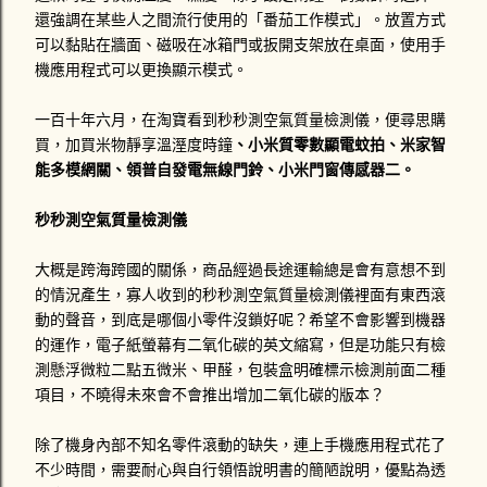
還強調在某些人之間流行使用的「番茄工作模式」。放置方式
可以黏貼在牆面、磁吸在冰箱門或扳開支架放在桌面，使用手
機應用程式可以更換顯示模式。
一百十年六月，在淘寶看到
秒秒測空氣質量檢測儀
，便尋思購
買，加買米物靜享溫溼度時鐘
、小米質零
數顯電蚊拍、米家智
能多模網關、領普自發電無線門鈴、小米門窗傳感器二。
秒秒測空氣質量檢測儀
大概是跨海跨國的關係，商品經過長途運輸總是會有意想不到
的情況產生，寡人收到的
秒秒測空氣質量檢測儀裡面有東西滾
動的聲音，到底是哪個小零件沒鎖好呢？希望不會影響到機器
的運作，電子紙螢幕有二氧化碳的英文縮寫，但是功能只有檢
測懸浮微粒二點五微米、甲醛，包裝盒明確標示檢測前面二種
項目，不曉得未來會不會推出增加二氧化碳的版本？
除了機身內部不知名零件滾動的缺失，連上手機應用程式花了
不少時間，需要耐心與自行領悟說明書的簡陋說明，優點為透