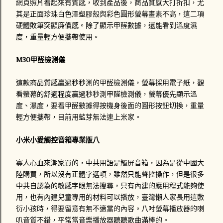
網頁照片看起來有質感，收到產品後，商品質感大打折扣，尤
其是正面珍珠白色澤塑膠殼與彩色圓形螢幕畫素不高，這二項
硬體敗筆突顯廉價感。除了顯示甲醛數據，還能看到溫度濕
度，重量輕方便攜帶使用。
M30甲醛檢測儀
這款商品質感贏過秒秒測的甲醛檢測儀，螢幕採用電子紙，觀
看螢幕的舒適程度贏過秒秒測甲醛檢測儀，螢幕優先顯示溫
度、濕度，
要看甲醛數據得按機身後面的圓形按鈕切換，重量
輕方便攜帶，目前用藍芽無法連上米家。
小米小愛觸控音箱專業版八
寡人心血來潮家買的，中共用語是觸屏音箱，因為是從中國大
陸購買，所以沒有正體字選項，雖然只能聲控操作，但是很多
中共自認為的敏感字眼無法搜尋，只有內建的應用程式能夠使
用，也有內建兒童專用的材料可以播放，臺灣懶人家長用這敷
衍小孩時，得要留意有無不適當的內容。八吋螢幕播放器的喇
叭音質不錯，平常當音樂播放器聽聽歌曲滿棒的。