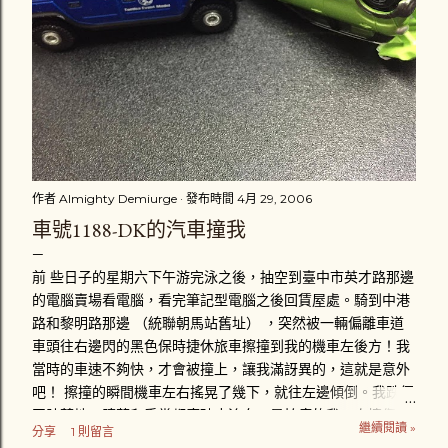
作者
Almighty Demiurge
發布時間
4月 29, 2006
車號1188-DK的汽車撞我
前 些日子的星期六下午游完泳之後，抽空到臺中市英才路那邊
的電腦賣場看電腦，看完筆記型電腦之後回賃屋處。騎到中港
路和黎明路那邊 （統聯朝馬站舊址） ，突然被一輛偏離車道
車頭往右邊閃的黑色保時捷休旅車擦撞到我的機車左後方！我
當時的車速不夠快，才會被撞上，讓我滿訝異的，這就是意外
吧！ 擦撞的瞬間機車左右搖晃了幾下，就往左邊傾倒。我跌個
四肢著地，膝蓋和手掌都磨破皮流血，最怕痛的我一次擦傷好
繼續閱讀 »
分享
1 則留言
幾個部位，真是給我「賺到」了。趴在地上後，忍著疼痛立刻