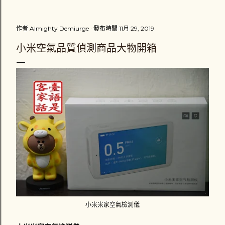
把車扶起來，擦撞到我的汽車男性駕駛繼續往前開了十幾公尺
之後，才把車停下來，可能是副駕駛座他的家人提醒他停下
作者
Almighty Demiurge
發布時間
11月 29, 2019
來，避免演變成肇事逃逸。那位男駕駛「很好心」的把我的機
車牽離原位。一輛計程車也停在一旁，一場三角關係就此展
小米空氣品質偵測商品大物開箱
開。 車牌1188-DK的駕駛推托是為了閃避計程車才會擦撞到
我，而計程車司機則說根本不關他的事，接著就說不然就叫警
察來處理。黑色保時捷休旅車駕駛卻說不用叫警察，他會負責
賠償我的損失，很主動地留下英文姓YUAN和行動電話號碼，
以及掏出一張千元鈔票，「體貼」地叫我去看醫生，並說星期
一在打電話和他聯絡。而我則是心裡在猶豫到底要不要報警處
理，因為覺得這場意外對我來說不是很嚴重 （不嚴重？ 一雙
新臺幣三千多元的耐吉慢跑鞋破損一隻、機車車頭左邊車殼受
損 ） 。我拿了一千元傻傻地自己忍著傷痛騎車看醫生。那兩
位駕駛應該也立刻解散吧。 心裡一直認為沒報案怪怪的我，到
了當天晚上就拉同學陪我去西屯派出所補報案。入口處值班員
警打了通電話給交通隊的同僚，交通隊的警察 （ 接電話的那
位 ） 口氣不好地說不要把他們當成討債集團！而我還是說要
報案，他們就派一位警察來記錄我的筆錄和到現場畫沒了現場
小米米家空氣檢測儀
的現場圖。這是我第一次坐上警車，負責處理的警察對我抱怨