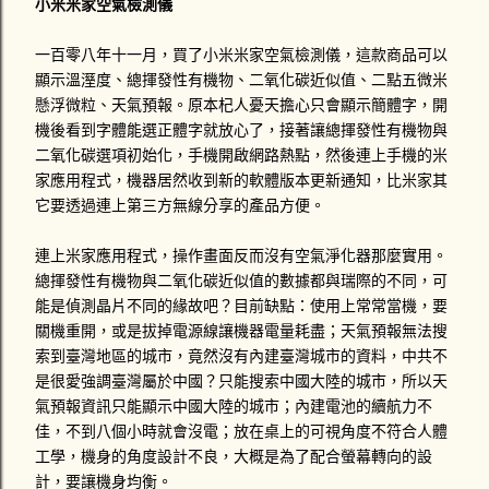
民眾的態度不佳，導致開車的那位警察為了維持他自身的尊
小米米家空氣檢測儀
嚴，而不向民眾開罰單，也就是說他不太想為了開罰單遭遇違
法民眾的輕蔑態度。反正這位警察有沒有取締交通違規，薪水
一百零八年十一月，買了小米米家空氣檢測儀，這款商品可以
也不會因此額外增加。 星期一時，打電話給1188-DK號車的駕
顯示溫溼度、總揮發性有機物、二氧化碳近似值、二點五微米
駛，對方死都不接電話，傳了四封簡訊也沒回應！星期二晚上
懸浮微粒、天氣預報。原本杞人憂天擔心只會顯示簡體字，開
十點多那位承辦警員居然打電話問我說連絡的如何？嚇我一跳
機後看到字體能選正體字就放心了，接著讓總揮發性有機物與
勒！警察就說驗傷單準備好就掛電話，大概是可以告對方過失
二氧化碳選項初始化，手機開啟網路熱點，然後連上手機的米
傷害。我來不及問那接下來要怎麼辦。心情鬱悶的我跑去找讀
家應用程式，機器居然收到新的軟體版本更新通知，比米家其
法律系的學妹，他說發生車禍拍照前一定不能移動車輛，不然
它要透過連上第三方無線分享的產品方便。
警察沒...
連上米家應用程式，操作畫面反而沒有空氣淨化器那麼實用。
總揮發性有機物與二氧化碳近似值的數據都與瑞際的不同，可
能是偵測晶片不同的緣故吧？目前缺點：使用上常常當機，要
關機重開，或是拔掉電源線讓機器電量耗盡；天氣預報無法搜
索到臺灣地區的城市，竟然沒有內建臺灣城市的資料，中共不
是很愛強調臺灣屬於中國？只能搜索中國大陸的城市，所以天
氣預報資訊只能顯示中國大陸的城市；內建電池的續航力不
佳，不到八個小時就會沒電；放在桌上的可視角度不符合人體
工學，機身的角度設計不良，大概是為了配合螢幕轉向的設
計，要讓機身均衡。