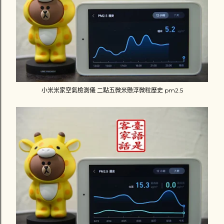
小米米家空氣檢測儀 二點五微米懸浮微粒歷史 pm2.5