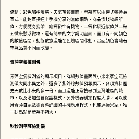
優點：彩色觸控螢幕、天氣預報畫面、螢幕可以由橫式轉換為
直式、能夠直接連上手機分享的無線網路、商品價錢物超所
值、方便隨身攜帶，總揮發性有機物、二氧化碳近似值與二點
五微米懸浮微粒，還有簡單的文字說明畫面，而且有不同顏色
的數值區間，動態數據還能在色塊區間移動，畫面顏色會隨著
空氣品質不同而改變。
青萍空氣檢測儀
青萍空氣檢測儀的顯示項目、詳細數值畫面與
小米米家空氣檢
測儀大同小異之外，還多了紫外線數值預報顯示，各項資料歷
史天數比小米的多一倍，而且還能正常搜尋到臺灣地區的城
市，以及增加螢幕保護樣式，另外機器穩定程度大勝，可以使
用青萍自家數據資料詳細的手機應用程式，也能連接米家，唯
一缺點就是螢幕不夠大。
秒秒測甲醛檢測儀