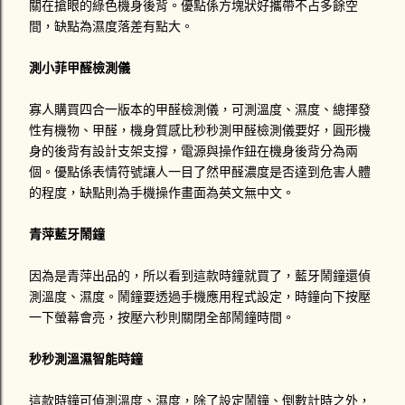
關在搶眼的綠色機身後背。優點係方塊狀好攜帶不占多餘空
間，缺點為濕度落差有點大。
測小菲甲醛檢測儀
寡人購買四合一版本的甲醛檢測儀，可測溫度、濕度、總揮發
性有機物、甲醛，機身質感比
秒秒測甲醛檢測儀要好，圓形機
身的後背有設計支架支撐，電源與操作鈕在機身後背分為兩
個。優點係表情符號讓人一目了然甲醛濃度是否達到危害人體
的程度，缺點則為手機操作畫面為英文無中文。
青萍藍牙鬧鐘
因為是青萍出品的，所以看到這款時鐘就買了，藍牙鬧鐘還偵
測溫度、濕度。鬧鐘要透過手機應用程式設定，時鐘向下按壓
一下螢幕會亮，按壓六秒則關閉全部鬧鐘時間。
秒秒測溫濕智能時鐘
這款時鐘可偵測溫度、濕度，除了設定鬧鐘、倒數計時之外，